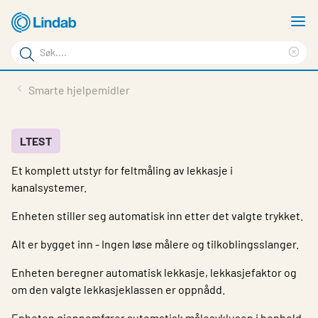
Gå
V
til
m
Søkeord
hovedinnhold
Cle
Søk
sea
Produkter
Smarte hjelpemidler
på
phr
Løsninger
siden
Last ned
LTEST
Et komplett utstyr for feltmåling av lekkasje i
Om Lindab
kanalsystemer.
Bærekraft
Enheten stiller seg automatisk inn etter det valgte trykket.
Kontakt oss
Alt er bygget inn - Ingen løse målere og tilkoblingsslanger.
Logg inn
Enheten beregner automatisk lekkasje, lekkasjefaktor og
om den valgte lekkasjeklassen er oppnådd.
Choose languge
Norway
Enheten gjennomfører automatisk målesyklusen i henhold