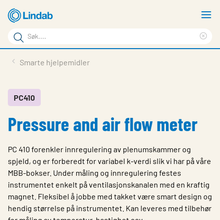
Gå
V
til
m
Søkeord
hovedinnhold
Cle
Søk
sea
Produkter
Smarte hjelpemidler
på
phr
Løsninger
siden
Last ned
PC410
Pressure and air flow meter
Om Lindab
Bærekraft
PC 410 forenkler innregulering av plenumskammer og
Kontakt oss
spjeld, og er forberedt for variabel k-verdi slik vi har på våre
MBB-bokser. Under måling og innregulering festes
Logg inn
instrumentet enkelt på ventilasjonskanalen med en kraftig
magnet. Fleksibel å jobbe med takket være smart design og
Choose languge
Norway
hendig størrelse på instrumentet. Kan leveres med tilbehør
for måling av temperatur, hastighet osv.