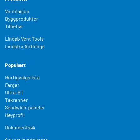
Ventilasjon
Byggprodukter
Tilbehør
Lindab Vent Tools
Lindab x Airthings
Populært
Hurtigvalgslista
Farger
Ultra-BT
Takrenner
Sandwich-paneler
Høyprofil
Dokumentsøk
Søk om kundekonto