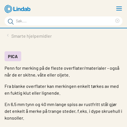
Gå
V
til
m
Søkeord
hovedinnhold
Cle
Søk
sea
Produkter
Smarte hjelpemidler
på
phr
Løsninger
siden
Last ned
PICA
Penn for merking på de fleste overflater/materialer - også
Om Lindab
når de er skitne, våte eller oljete.
Bærekraft
Fra blanke overflater kan merkingen enkelt tørkes av med
Kontakt oss
en fuktig klut eller lignende.
Logg inn
En 6,5 mm tynn og 40 mm lange spiss av rustfritt stål gjør
det enkelt å merke på trange steder, f.eks. i dype skruehull i
Choose languge
konsoller.
Norway