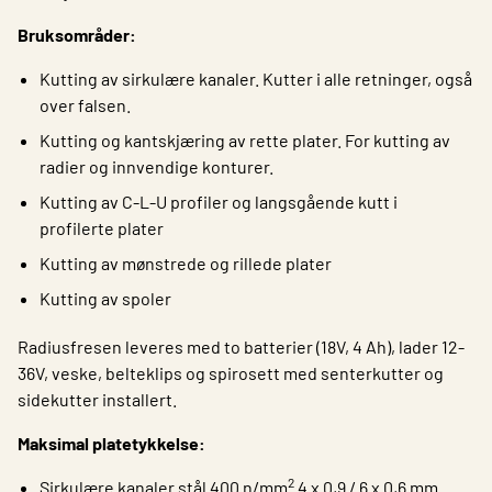
Bruksområder:
Kutting av sirkulære kanaler. Kutter i alle retninger, også
over falsen.
Kutting og kantskjæring av rette plater. For kutting av
radier og innvendige konturer.
Kutting av C-L-U profiler og langsgående kutt i
profilerte plater
Kutting av mønstrede og rillede plater
Kutting av spoler
Radiusfresen leveres med to batterier (18V, 4 Ah), lader 12-
36V, veske, belteklips og spirosett med senterkutter og
sidekutter installert.
Maksimal platetykkelse:
2
Sirkulære kanaler stål 400 n/mm
4 x 0,9 / 6 x 0,6 mm