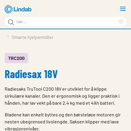
Gå
V
til
m
Søkeord
hovedinnhold
Cle
Søk
sea
Produkter
Smarte hjelpemidler
på
phr
Løsninger
siden
Last ned
TRC200
Radiesax 18V
Om Lindab
Bærekraft
Radiesaks TruTool C200 18V er utviklet for å klippe
Kontakt oss
sirkulære kanaler. Den er ergonomisk og ligger praktisk i
hånden, har lav vekt på bare 2,4 kg med et 4Ah batteri.
Logg inn
Bladene kan enkelt byttes og den børsteløse motoren gir
Choose languge
nesten ubegrensed livslengde. Saksen klipper med lave
Norway
vibrasjonsnivåer.