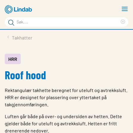
Gå
V
til
m
Søkeord
hovedinnhold
Cle
Søk
sea
Produkter
Takhatter
på
phr
Løsninger
siden
Last ned
HRR
Roof hood
Om Lindab
Bærekraft
Rektangulær takhette beregnet for uteluft og avtrekksluft.
Kontakt oss
HRR er designet for plassering over yttertaket på
takgjennomføringen.
Logg inn
Luften går både på over- og undersiden av hetten. Dette
Choose languge
gjelder både for uteluft og avtrekksluft. Hetten er fritt
Norway
drenerende nedover.