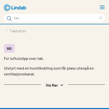
Gå
V
til
m
Søkeord
hovedinnhold
Cle
Søk
sea
Produkter
Takhatter
på
phr
Løsninger
siden
Last ned
HU
For luftutslipp over tak.
Om Lindab
Utstyrt med en huntilkobling som får plass utenpå en
Bærekraft
ventilasjonskanal.
Kontakt oss
Vis fler
Logg inn
Choose languge
Norway