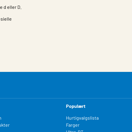
 d eller D.
sielle
Populært
n
Hurtigvalgslista
kter
Farger
Ultra-BT