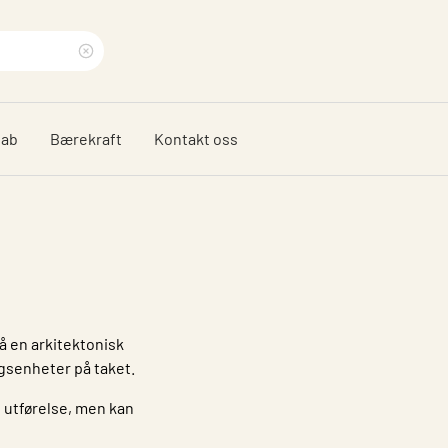
Clear
search
dab
Bærekraft
Kontakt oss
phrase
nå en arkitektonisk
ngsenheter på taket.
 utførelse, men kan