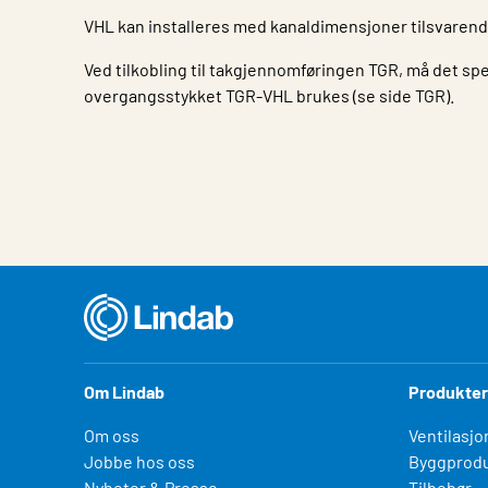
VHL kan installeres med kanaldimensjoner tilsvarende
Ved tilkobling til takgjennomføringen TGR, må det spe
overgangsstykket TGR-VHL brukes (se side TGR).
Egenskap
Verdi
Om Lindab
Produkter
Om oss
Ventilasjo
Jobbe hos oss
Byggprodu
Nyheter & Presse
Tilbehør