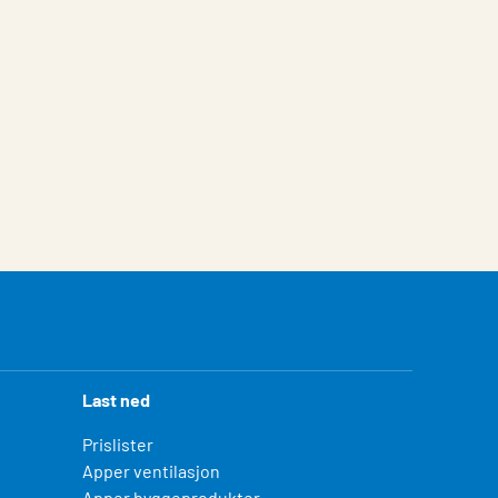
Last ned
Prislister
Apper ventilasjon
Apper byggeprodukter