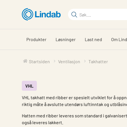
Gå
til
Søkeord
hovedinnhold
Søk
på
siden
Produkter
Løsninger
Last ned
Om Lin
Startsiden
Ventilasjon
Takhatter
VHL
VHL takhatt med ribber er spesielt utviklet for å opp
riktig måte å avslutte utendørs luftinntak og utblåsi
Hatten med ribber leveres som standard i galvanisert
også leveres lakkert.