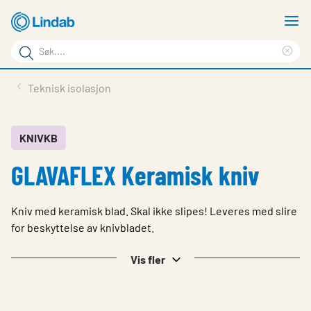
Gå
V
til
m
Søkeord
hovedinnhold
Cle
Søk
sea
Produkter
Teknisk isolasjon
på
phr
Løsninger
siden
Last ned
KNIVKB
GLAVAFLEX Keramisk kniv
Om Lindab
Bærekraft
Kniv med keramisk blad. Skal ikke slipes! Leveres med slire
Kontakt oss
for beskyttelse av knivbladet.
Logg inn
Vis fler
Choose languge
Norway