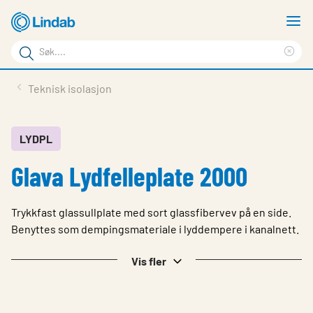
Gå
V
til
m
Søkeord
hovedinnhold
Cle
Søk
sea
Produkter
Teknisk isolasjon
på
phr
Løsninger
siden
Last ned
LYDPL
Glava Lydfelleplate 2000
Om Lindab
Bærekraft
Trykkfast glassullplate med sort glassfibervev på en side.
Kontakt oss
Benyttes som dempingsmateriale i lyddempere i kanalnett.
Logg inn
Vis fler
Choose languge
Norway