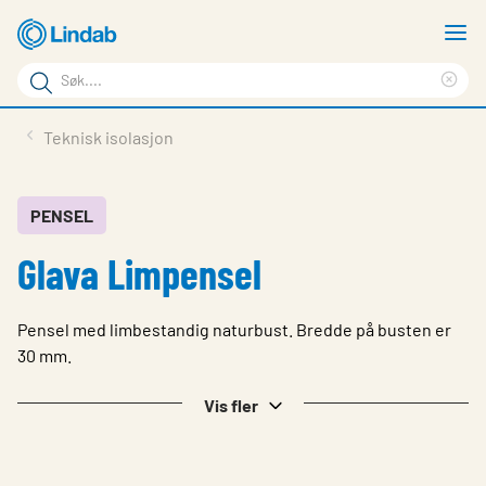
Gå
V
til
m
Søkeord
hovedinnhold
Cle
Søk
sea
Produkter
Teknisk isolasjon
på
phr
Løsninger
siden
Last ned
PENSEL
Glava Limpensel
Om Lindab
Bærekraft
Pensel med limbestandig naturbust. Bredde på busten er
Kontakt oss
30 mm.
Logg inn
Vis fler
Choose languge
Norway