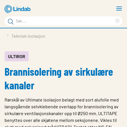
Gå
V
til
m
Søkeord
hovedinnhold
Cle
Søk
sea
Produkter
Teknisk isolasjon
på
phr
Løsninger
siden
Last ned
ULTIROR
Brannisolering av sirkulære
Om Lindab
Bærekraft
kanaler
Kontakt oss
Rørskål av Ultimate isolasjon belagt med sort alufolie med
Logg inn
langsgående selvklebende overlapp for brannisolering av
sirkulære ventilasjonskanaler opp til Ø250 mm. ULTITAPE
Choose languge
Norway
benyttes over alle skjøtene mellom seksjonene. Vikles til
slutt med galvanisert tråd (ITRAD). Testet etter NS-EN