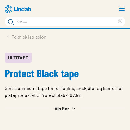
Gå
V
til
m
Søkeord
hovedinnhold
Cle
Søk
sea
Produkter
Teknisk isolasjon
på
phr
Løsninger
siden
Last ned
ULTITAPE
Protect Black tape
Om Lindab
Bærekraft
Sort aluminiumstape for forsegling av skjøter og kanter for
Kontakt oss
plateproduktet U Protect Slab 4.0 Alu1.
Logg inn
Vis fler
Choose languge
Norway