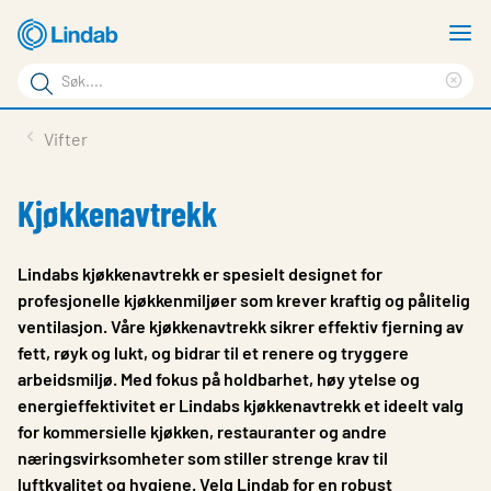
Gå
V
til
m
Søkeord
hovedinnhold
Cle
Søk
sea
Produkter
Vifter
på
phr
Løsninger
siden
Kjøkkenavtrekk
Last ned
Om Lindab
Lindabs kjøkkenavtrekk er spesielt designet for
profesjonelle kjøkkenmiljøer som krever kraftig og pålitelig
Bærekraft
ventilasjon. Våre kjøkkenavtrekk sikrer effektiv fjerning av
fett, røyk og lukt, og bidrar til et renere og tryggere
Kontakt oss
arbeidsmiljø. Med fokus på holdbarhet, høy ytelse og
Logg inn
energieffektivitet er Lindabs kjøkkenavtrekk et ideelt valg
for kommersielle kjøkken, restauranter og andre
Choose languge
Norway
næringsvirksomheter som stiller strenge krav til
luftkvalitet og hygiene. Velg Lindab for en robust