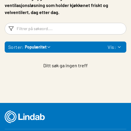
ventilasjonsløsning som holder kjøkkenet friskt og
velventilert, dag etter dag.
Filtreringsord
Fi
Sorter:
Vis:
Populæritet
Ditt søk ga ingen treff