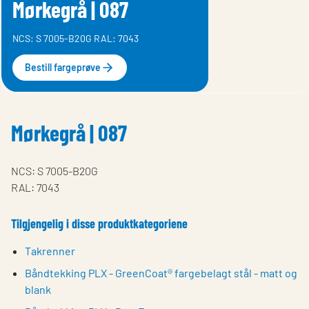
Mørkegrå | 087
NCS: S 7005-B20G RAL: 7043
Bestill fargeprøve
Mørkegrå | 087
NCS: S 7005-B20G
RAL: 7043
Tilgjengelig i disse produktkategoriene
Takrenner
Båndtekking PLX - GreenCoat® fargebelagt stål - matt og
blank