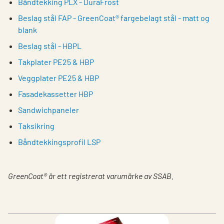
Båndtekking PLX - DuraFrost
Beslag stål FAP - GreenCoat® fargebelagt stål - matt og
blank
Beslag stål - HBPL
Takplater PE25 & HBP
Veggplater PE25 & HBP
Fasadekassetter HBP
Sandwichpaneler
Taksikring
Båndtekkingsprofil LSP
GreenCoat® är ett registrerat varumärke av SSAB.