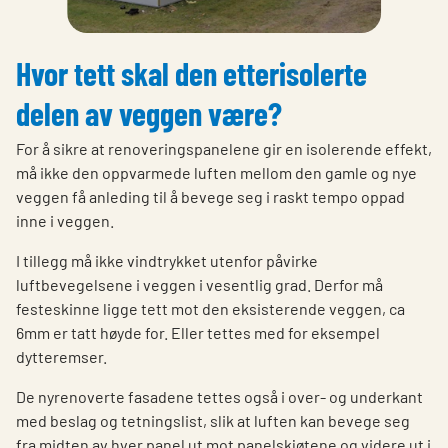
Hvor tett skal den etterisolerte
delen av veggen være?
For å sikre at renoveringspanelene gir en isolerende effekt,
må ikke den oppvarmede luften mellom den gamle og nye
veggen få anleding til å bevege seg i raskt tempo oppad
inne i veggen.
I tillegg må ikke vindtrykket utenfor påvirke
luftbevegelsene i veggen i vesentlig grad. Derfor må
festeskinne ligge tett mot den eksisterende veggen, ca
6mm er tatt høyde for. Eller tettes med for eksempel
dytteremser.
De nyrenoverte fasadene tettes også i over- og underkant
med beslag og tetningslist, slik at luften kan bevege seg
fra midten av hver panel ut mot panelskjøtene og videre ut i