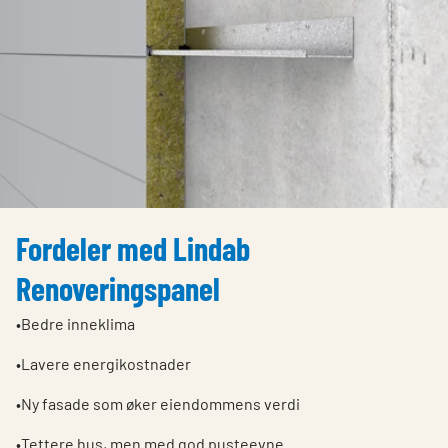
Fordeler med Lindab
Renoveringspanel
•Bedre inneklima
•Lavere energikostnader
•Ny fasade som øker eiendommens verdi
•Tettere hus, men med god pusteevne