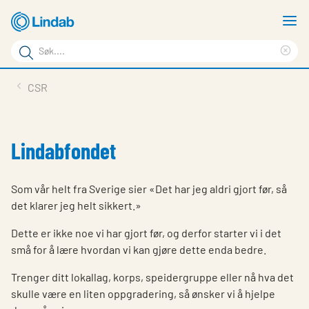
Gå
V
til
m
Søkeord
hovedinnhold
Cle
Søk
sea
Produkter
CSR
på
phr
Løsninger
siden
Last ned
Lindabfondet
Om Lindab
Som vår helt fra Sverige sier «Det har jeg aldri gjort før, så
Bærekraft
det klarer jeg helt sikkert.»
Kontakt oss
Dette er ikke noe vi har gjort før, og derfor starter vi i det
små for å lære hvordan vi kan gjøre dette enda bedre.
Logg inn
Trenger ditt lokallag, korps, speidergruppe eller nå hva det
Choose languge
Norway
skulle være en liten oppgradering, så ønsker vi å hjelpe