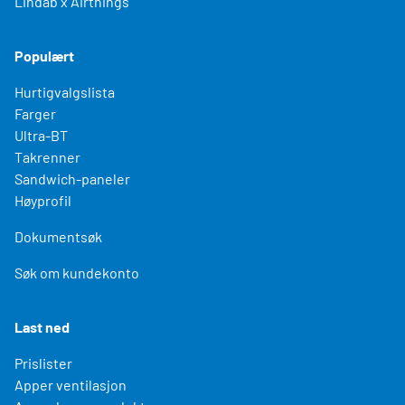
Lindab x Airthings
Populært
Hurtigvalgslista
Farger
Ultra-BT
Takrenner
Sandwich-paneler
Høyprofil
Dokumentsøk
Søk om kundekonto
Last ned
Prislister
Apper ventilasjon