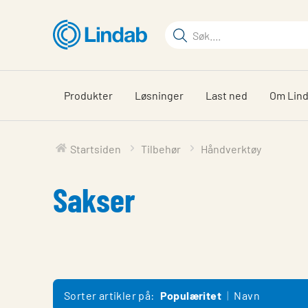
Gå
til
Søkeord
hovedinnhold
Søk
på
siden
Produkter
Løsninger
Last ned
Om Lin
Startsiden
Tilbehør
Håndverktøy
Sakser
Sorter artikler på:
Populæritet
Navn