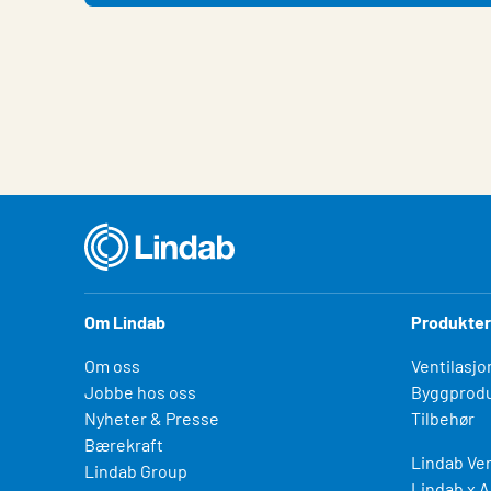
Om Lindab
Produkter
Om oss
Ventilasjo
Jobbe hos oss
Byggprodu
Nyheter & Presse
Tilbehør
Bærekraft
Lindab Ven
Lindab Group
Lindab x A