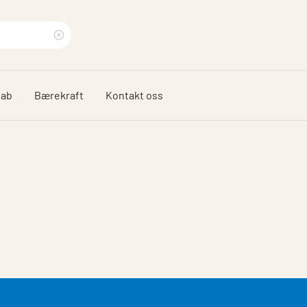
Clear
search
dab
Bærekraft
Kontakt oss
phrase