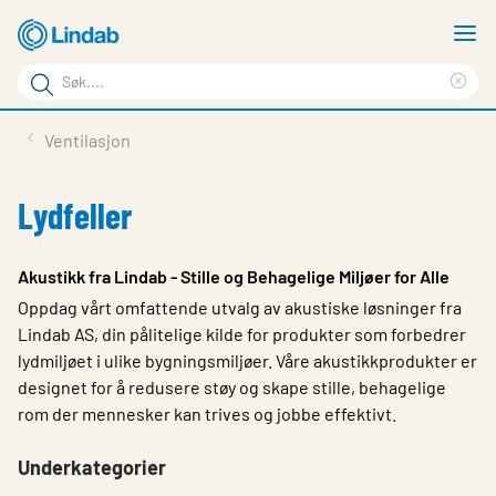
Gå
V
til
m
Søkeord
hovedinnhold
Cle
Søk
sea
Produkter
Ventilasjon
på
phr
Løsninger
siden
Lydfeller
Last ned
Om Lindab
Akustikk fra Lindab - Stille og Behagelige Miljøer for Alle
Oppdag vårt omfattende utvalg av akustiske løsninger fra
Bærekraft
Lindab AS, din pålitelige kilde for produkter som forbedrer
Kontakt oss
lydmiljøet i ulike bygningsmiljøer. Våre akustikkprodukter er
designet for å redusere støy og skape stille, behagelige
Logg inn
rom der mennesker kan trives og jobbe effektivt.
Choose languge
Norway
Underkategorier