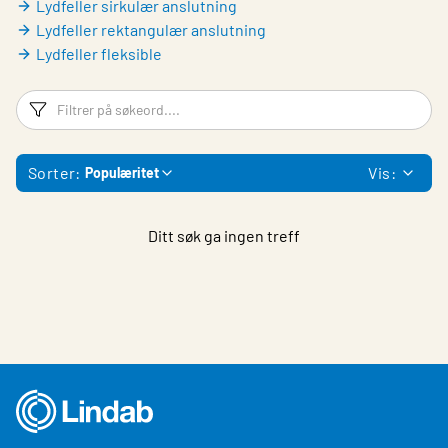
Lydfeller sirkulær anslutning
Lydfeller rektangulær anslutning
Lydfeller fleksible
Filtreringsord
Fi
Sorter:
Vis:
Populæritet
Ditt søk ga ingen treff