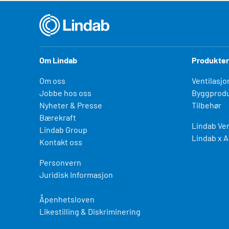
Om Lindab
Produkter
Om oss
Ventilasjo
Jobbe hos oss
Byggprodu
Nyheter & Presse
Tilbehør
Bærekraft
Lindab Ven
Lindab Group
Lindab x A
Kontakt oss
Personvern
Juridisk Informasjon
Åpenhetsloven
Likestilling & Diskriminering