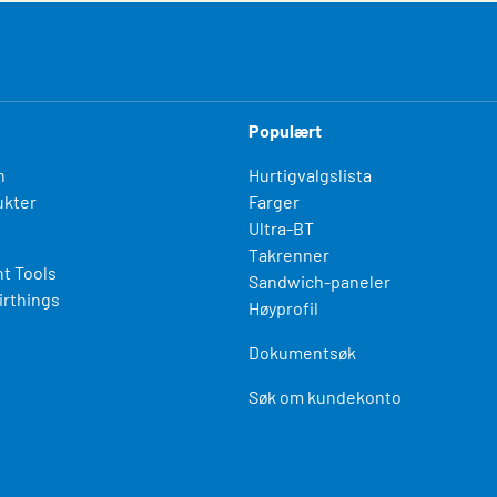
Populært
n
Hurtigvalgslista
kter
Farger
Ultra-BT
Takrenner
t Tools
Sandwich-paneler
irthings
Høyprofil
Dokumentsøk
Søk om kundekonto