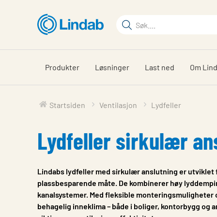
Gå
til
Søkeord
hovedinnhold
Søk
på
siden
Produkter
Løsninger
Last ned
Om Lin
Startsiden
Ventilasjon
Lydfeller
Lydfeller sirkulær an
Lindabs lydfeller med sirkulær anslutning er utviklet 
plassbesparende måte. De kombinerer høy lyddemping
kanalsystemer. Med fleksible monteringsmuligheter og s
behagelig inneklima – både i boliger, kontorbygg og an