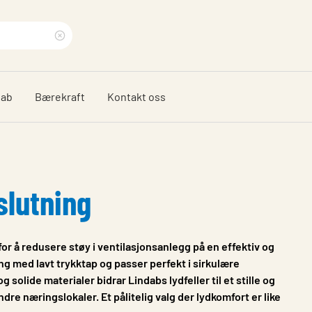
Clear
search
dab
Bærekraft
Kontakt oss
phrase
slutning
for å redusere støy i ventilasjonsanlegg på en effektiv og
 med lavt trykktap og passer perfekt i sirkulære
olide materialer bidrar Lindabs lydfeller til et stille og
dre næringslokaler. Et pålitelig valg der lydkomfort er like