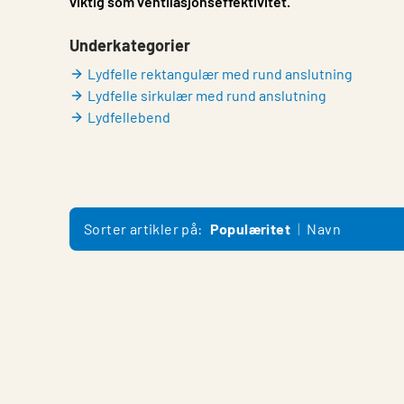
viktig som ventilasjonseffektivitet.
Underkategorier
Lydfelle rektangulær med rund anslutning
Lydfelle sirkulær med rund anslutning
Lydfellebend
Sorter artikler på:
Populæritet
Navn