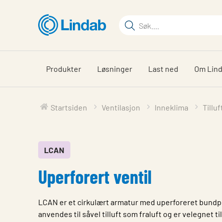
Gå
til
Søkeord
hovedinnhold
Søk
på
siden
Produkter
Løsninger
Last ned
Om Lin
Startsiden
Ventilasjon
Inneklima
Tillu
LCAN
Uperforert ventil
LCAN er et cirkulært armatur med uperforeret bund
anvendes til såvel tilluft som fraluft og er velegnet ti