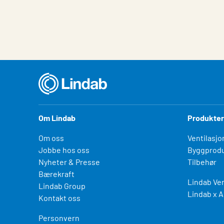
Egenskap
Verdi
Om Lindab
Produkter
Om oss
Ventilasjo
Jobbe hos oss
Byggprodu
Nyheter & Presse
Tilbehør
Bærekraft
Lindab Ven
Lindab Group
Lindab x A
Kontakt oss
Personvern