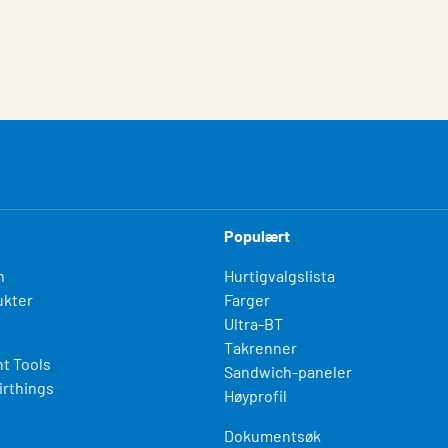
Populært
n
Hurtigvalgslista
kter
Farger
Ultra-BT
Takrenner
t Tools
Sandwich-paneler
irthings
Høyprofil
Dokumentsøk