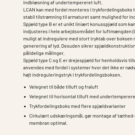
indblæsning af undertempereret luft.
LCAN kan med fordel monteres i trykfordelingsboks t
stabil tilstrømning til armaturet samt mulighed for in
Spjæld type B er et unikt liniært konusspjæld som k
indjusteres i hele arbejdsområdet for luftmængden (0
muligt at indregulere med stort tryktab over boksen
generering af lyd. Desuden sikrer spjældkonstruktio
pålidelige målinger.
Spjæld type C og E er drejespjæld for henholdsvis tillu
anvendes med fordel i systemer hvor det ikke er nød
højt indreguleringstryk i trykfordelingsboksen.
Velegnet til både tilluft og fraluft
Velegnet til horisontal tilluft med undertemperere
Trykfordelingsboks med flere spjældvarianter
Cirkulært udskæringsmål, gør montage af tæthed-
membran optimal.