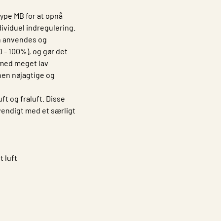
ype MB for at opnå
dividuel indregulering.
an anvendes og
 - 100%), og gør det
 med meget lav
nen nøjagtige og
ft og fraluft. Disse
vendigt med et særligt
t luft