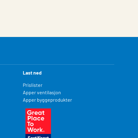
Last ned
Prislister
Apper ventilasjon
Apper byggeprodukter