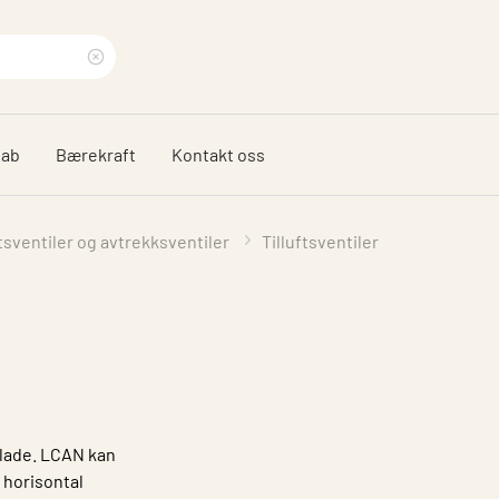
Clear
search
dab
Bærekraft
Kontakt oss
phrase
ftsventiler og avtrekksventiler
Tilluftsventiler
plade. LCAN kan
l horisontal