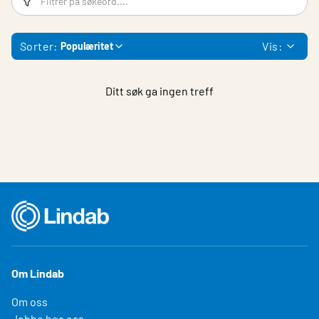
Sorter:
Vis:
Populæritet
Ditt søk ga ingen treff
Om Lindab
Om oss
Jobbe hos oss