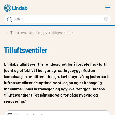
Gå
V
til
m
Søkeord
hovedinnhold
Cle
Søk
sea
Produkter
Tilluftsventiler og avtrekksventiler
på
phr
Løsninger
siden
Tilluftsventiler
Last ned
Om Lindab
Lindabs tilluftsventiler er designet for å fordele frisk luft
jevnt og effektivt i boliger og næringsbygg. Med en
Bærekraft
kombinasjon av stilrent design, lavt støynivå og justerbart
luftstrøm sikrer de optimal ventilasjon og et behagelig
Kontakt oss
inneklima. Enkel installasjon og høy kvalitet gjør Lindabs
Logg inn
tilluftsventiler til et pålitelig valg for både nybygg og
renovering.”
Choose languge
Norway
Filtreringsord
Fi