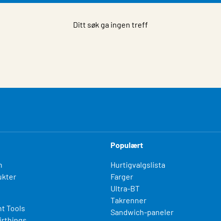
Ditt søk ga ingen treff
Populært
n
Hurtigvalgslista
kter
Farger
Ultra-BT
Takrenner
t Tools
Sandwich-paneler
irthings