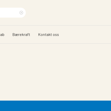
Clear
search
dab
Bærekraft
Kontakt oss
phrase