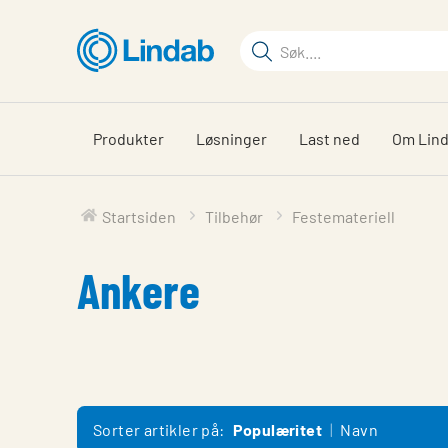
Gå
til
Søkeord
hovedinnhold
Søk
på
siden
Produkter
Løsninger
Last ned
Om Lin
Startsiden
Tilbehør
Festemateriell
Ankere
Sorter artikler på:
Populæritet
Navn