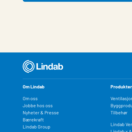
Om Lindab
Produkter
Om oss
Ventilasjo
Jobbe hos oss
Byggprodu
Nyheter & Presse
Tilbehør
Bærekraft
Lindab Ven
Lindab Group
Lindab x A