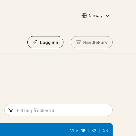
Choose languge
Norway
Logg inn
Handlekurv
Logg inn for å se ha
Filtreringsord
Filtrer p
Vis:
16
32
48