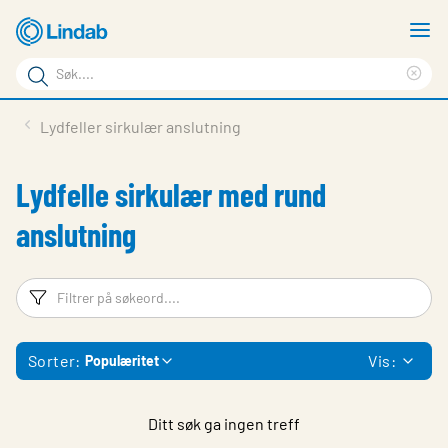
Gå
V
til
m
Søkeord
hovedinnhold
Cle
Søk
sea
Produkter
Lydfeller sirkulær anslutning
på
phr
Løsninger
siden
Lydfelle sirkulær med rund
Last ned
anslutning
Om Lindab
Bærekraft
Filtreringsord
Fi
Kontakt oss
Sorter:
Vis:
Populæritet
Logg inn
Choose languge
Norway
Ditt søk ga ingen treff