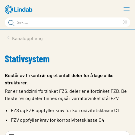
Gå
V
til
m
Søkeord
hovedinnhold
Cle
Søk
sea
Produkter
Kanaloppheng
på
phr
Løsninger
siden
Stativsystem
Last ned
Om Lindab
Består av firkantrør og et antall deler for å lage ulike
strukturer.
Bærekraft
Rør er sendzimirforzinket FZS, deler er elforzinket FZB. De
Kontakt oss
fleste rør og deler finnes også i varmforzinket stål FZV.
FZS og FZB oppfyller krav for korrosivitetsklasse C1
Logg inn
FZV oppfyller krav for korrosivitetsklasse C4
Choose languge
Norway
Filtreringsord
Fi