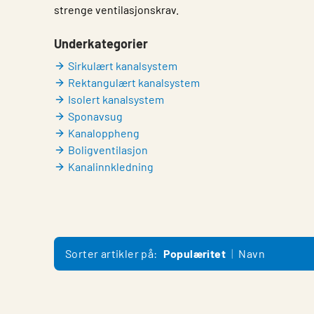
strenge ventilasjonskrav.
Underkategorier
Sirkulært kanalsystem
Rektangulært kanalsystem
Isolert kanalsystem
Sponavsug
Kanaloppheng
Boligventilasjon
Kanalinnkledning
Sorter artikler på:
Populæritet
Navn