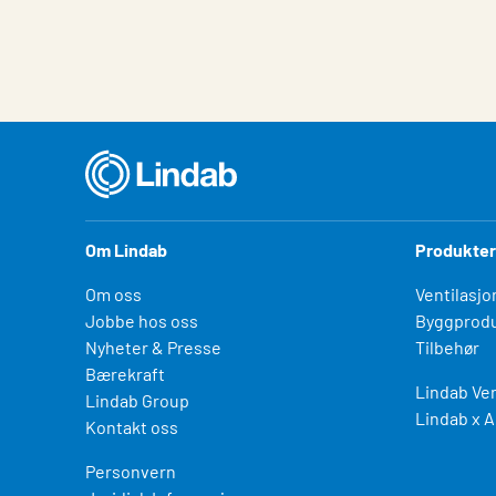
Om Lindab
Produkter
Om oss
Ventilasjo
Jobbe hos oss
Byggprodu
Nyheter & Presse
Tilbehør
Bærekraft
Lindab Ven
Lindab Group
Lindab x A
Kontakt oss
Personvern