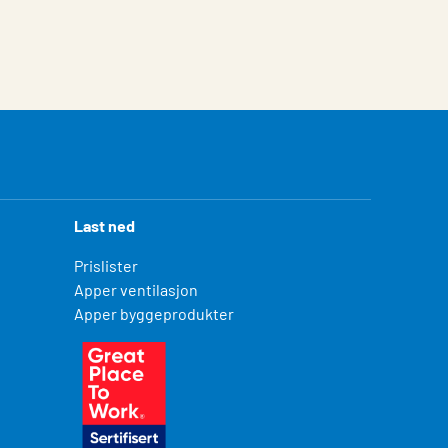
Last ned
Prislister
Apper ventilasjon
Apper byggeprodukter