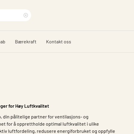
Clear
search
dab
Bærekraft
Kontakt oss
phrase
ger for Høy Luftkvalitet
 din pålitelige partner for ventilasjons- og
t for å opprettholde optimal luftkvalitet i ulike
ktiv luftfordeling, redusere energiforbruket og oppfylle