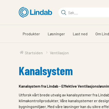
Gå
til
Søkeord
hovedinnhold
Søk
på
siden
Produkter
Løsninger
Last ned
Om Lin
Startsiden
Ventilasjon
Kanalsystem
Kanalsystem fra Lindab - Effektive Ventilasjonsløsnin
Utforsk vårt brede utvalg av kanalsystemer fra Lindab,
klimakontrollprodukter. Våre kanalsystemer er designe
bygningsmiljøer. Med våre løsninger kan du sikre effe