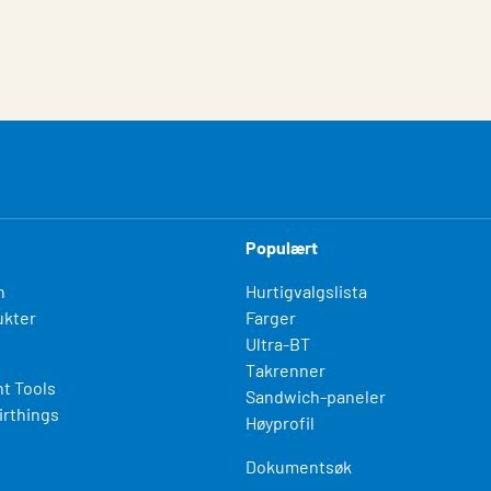
Populært
n
Hurtigvalgslista
kter
Farger
Ultra-BT
Takrenner
t Tools
Sandwich-paneler
irthings
Høyprofil
Dokumentsøk