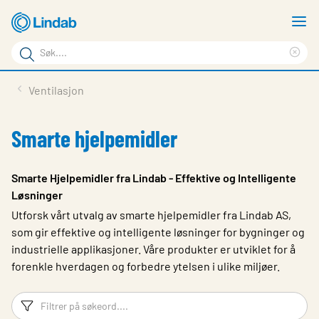
Gå
V
til
m
Søkeord
hovedinnhold
Cle
Søk
sea
Produkter
Ventilasjon
på
phr
Løsninger
siden
Smarte hjelpemidler
Last ned
Om Lindab
Smarte Hjelpemidler fra Lindab - Effektive og Intelligente
Løsninger
Bærekraft
Utforsk vårt utvalg av smarte hjelpemidler fra Lindab AS,
Kontakt oss
som gir effektive og intelligente løsninger for bygninger og
industrielle applikasjoner. Våre produkter er utviklet for å
Logg inn
forenkle hverdagen og forbedre ytelsen i ulike miljøer.
Choose languge
Norway
Filtreringsord
Fi